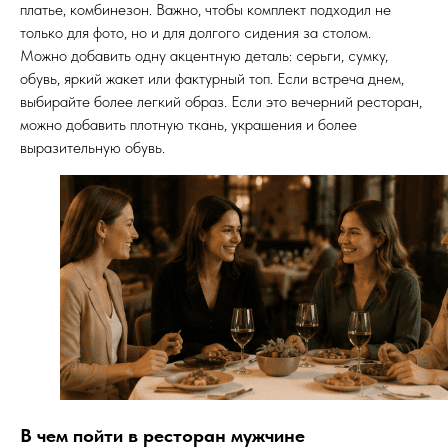
платье, комбинезон. Важно, чтобы комплект подходил не
только для фото, но и для долгого сидения за столом.
Можно добавить одну акцентную деталь: серьги, сумку,
обувь, яркий жакет или фактурный топ. Если встреча днем,
выбирайте более легкий образ. Если это вечерний ресторан,
можно добавить плотную ткань, украшения и более
выразительную обувь.
Свадебное ателье
КОНТАКТЫ
МЕНЮ
Услуги
Услуги
Об ателье
Об ателье
Цены
Цены
Обратный звонок
Контакты
Контакты
Политика конфиденциальности
Политика конфиденциальности
© 2024 VivaBride. Все права защищены
Разработка сайта
В чем пойти в ресторан мужчине