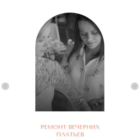
Адрес:
КУТУЗОВСКИЙ ПРОСПЕКТ Д.45
(рядом с подъездом 12)
Часы работы:
С 10 ДО 21, БЕЗ ВЫХОДНЫХ
Телефон:
+7(977) 748 45 45
*Instagram запрещен в РФ (Meta*
признана экстремистской организацией)
РЕМОНТ ВЕЧЕРНИХ
ПЛАТЬЕВ