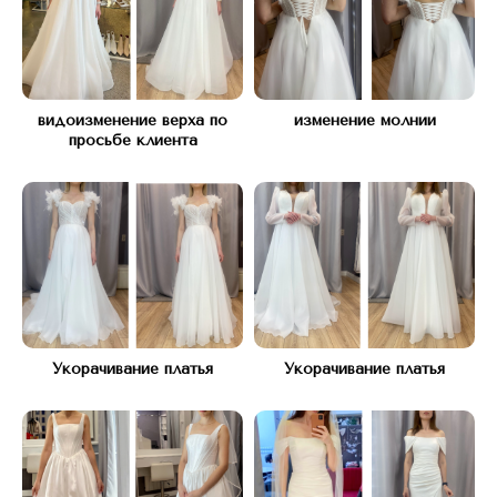
Свяжитесь с нами любым
удобным способом
видоизменение верха по
изменение молнии
просьбе клиента
Укорачивание платья
Укорачивание платья
Адрес:
КУТУЗОВСКИЙ ПРОСПЕКТ Д.45
(рядом с подъездом 12)
Часы работы: