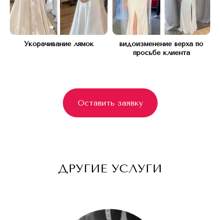
С 10 ДО 21, БЕЗ ВЫХОДНЫХ
Телефон:
Укорачивание лямок
видоизменение верха по
+7(977) 748 45 45
просьбе клиента
*Instagram запрещен в РФ (Meta*
признана экстремистской организацией)
Оставить заявку
ДРУГИЕ УСЛУГИ
Оставьте заявку и мы вам перезвоним
для бесплатной консультации