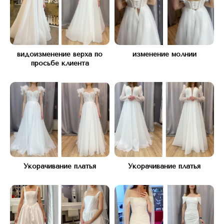
Свяжитесь с нами любым
удобным способом
видоизменение верха по
изменение молнии
просьбе клиента
Адрес:
Укорачивание платья
Укорачивание платья
КУТУЗОВСКИЙ ПРОСПЕКТ Д.45
(рядом с подъездом 12)
Часы работы: