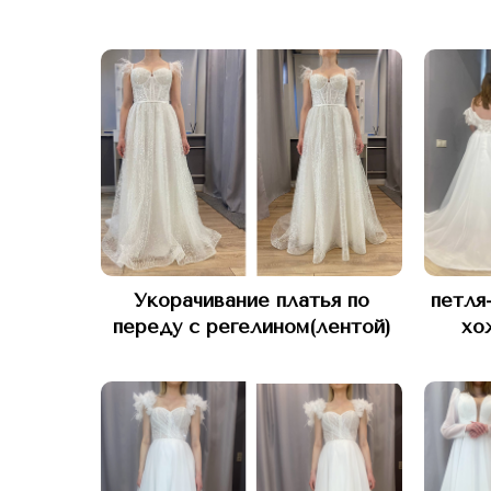
Укорачивание платья по
петля
переду с регелином(лентой)
хо