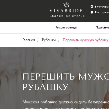
Кутузовский прос
Ежедневно с 10:0
Свадебное ателье
Ремонт одежды
Ремонт одежды
Подгонка
Подгонка
Главная
/
Рубашки
/
Перешить мужскую рубашку
ПЕРЕШИТЬ МУЖ
РУБАШКУ
Мужская рубашка должна сидеть безупречн
профессиональную подгонку по фигуре, сох