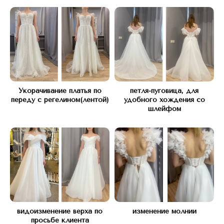
Укорачивание платья по
петля-пуговица, для
переду с регелином(лентой)
удобного хождения со
шлейфом
КОНТАКТЫ
Свяжитесь с нами любым
удобным способом
видоизменение верха по
изменение молнии
просьбе клиента