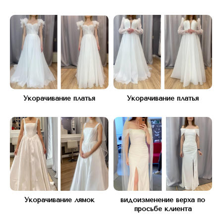
Укорачивание платья
Укорачивание платья
Адрес:
КУТУЗОВСКИЙ ПРОСПЕКТ Д.45
(рядом с подъездом 12)
Часы работы:
С 10 ДО 21, БЕЗ ВЫХОДНЫХ
Телефон:
+7(977) 748 45 45
Укорачивание лямок
видоизменение верха по
просьбе клиента