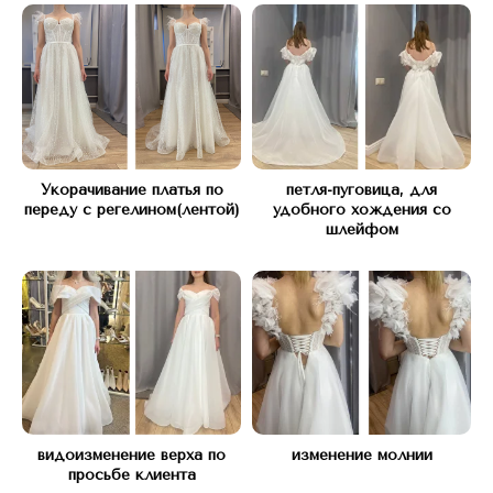
Укорачивание платья по
петля-пуговица, для
переду с регелином(лентой)
удобного хождения со
шлейфом
КОНТАКТЫ
Свяжитесь с нами любым
удобным способом
видоизменение верха по
изменение молнии
просьбе клиента