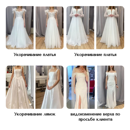
Укорачивание платья
Укорачивание платья
Адрес:
КУТУЗОВСКИЙ ПРОСПЕКТ Д.45
(рядом с подъездом 12)
Часы работы:
С 10 ДО 21, БЕЗ ВЫХОДНЫХ
Телефон:
Укорачивание лямок
видоизменение верха по
+7(977) 748 45 45
просьбе клиента