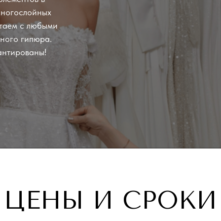
многослойных
отаем с любыми
тного гипюра.
антированы!
ЦЕНЫ И СРОКИ