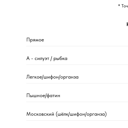
* То
Прямое
А - силуэт / рыбка
Легкое/шифон/органза
Пышное/фатин
Московский (шёлк/шифон/органза)