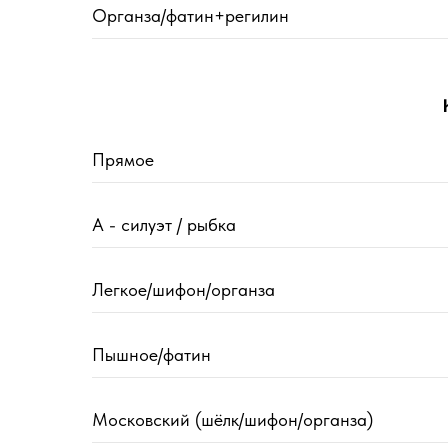
Органза/фатин+регилин
Прямое
А - силуэт / рыбка
Легкое/шифон/органза
Пышное/фатин
Московский (шёлк/шифон/органза)