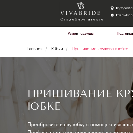
Кутузовский прос
Ежедневно с 10:0
Свадебное ателье
Ремонт одежды
Ремонт одежды
Подгонка
Подгонка
Главная
/
Юбки
/
Пришивание кружева к юбке
ПРИШИВАНИЕ КР
ЮБКЕ
Преобразите вашу юбку с помощью изящных
Профессиональное пришивание кружевных э