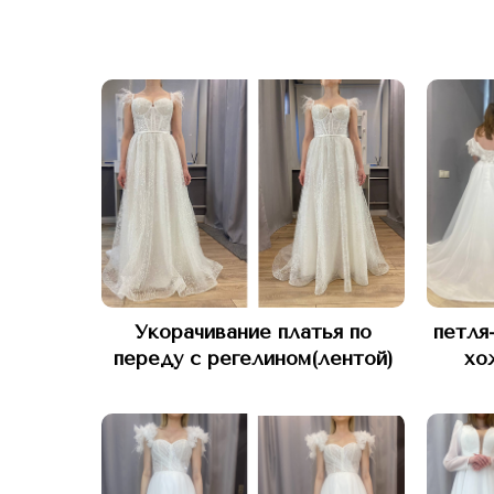
Укорачивание платья по
петля
переду с регелином(лентой)
хо