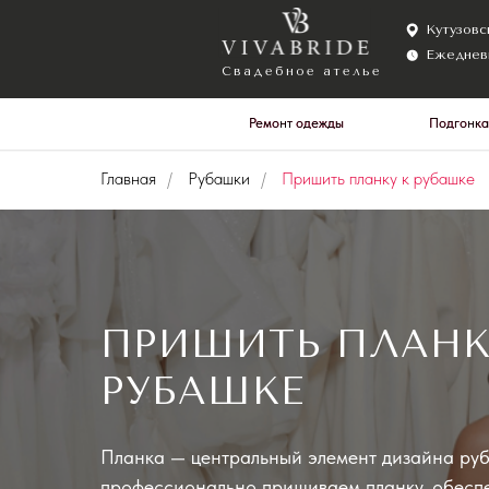
Кутузовский прос
Ежедневно с 10:0
Свадебное ателье
Ремонт одежды
Ремонт одежды
Подгонка
Подгонка
Главная
/
Рубашки
/
Пришить планку к рубашке
ПРИШИТЬ ПЛАНК
РУБАШКЕ
Планка — центральный элемент дизайна ру
профессионально пришиваем планку, обесп