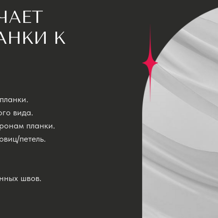
ЧАЕТ
АНКИ К
планки.
го вида.
ронам планки.
виц/петель.
нных швов.