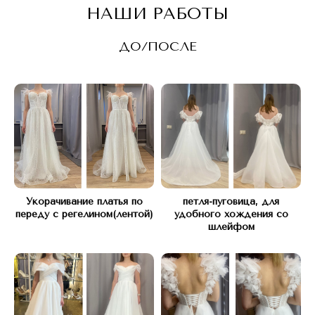
НАШИ РАБОТЫ
ДО/ПОСЛЕ
Адрес:
КУТУЗОВСКИЙ ПРОСПЕКТ Д.45
(рядом с подъездом 12)
Часы работы:
С 10 ДО 21, БЕЗ ВЫХОДНЫХ
Телефон:
+7(977) 748 45 45
Укорачивание платья по
петля-пуговица, для
переду с регелином(лентой)
удобного хождения со
шлейфом
*Instagram запрещен в РФ (Meta*
признана экстремистской организацией)