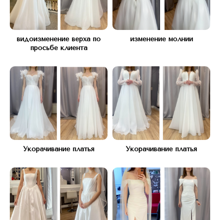
видоизменение верха по
изменение молнии
просьбе клиента
Оставьте заявку и мы вам перезвоним
для бесплатной консультации
+7
Я согласен с
Политикой конфиденциальности
Оставить заявку
Укорачивание платья
Укорачивание платья