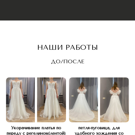
Оставьте заявку и мы вам перезвоним
для бесплатной консультации
НАШИ РАБОТЫ
ДО/ПОСЛЕ
+7
Я согласен с
Политикой конфиденциальности
Оставить заявку
Укорачивание платья по
петля-пуговица, для
переду с регелином(лентой)
удобного хождения со