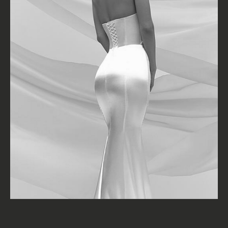
Адрес:
КУТУЗОВСКИЙ ПРОСПЕКТ Д.45
(рядом с подъездом 12)
Часы работы:
С 10 ДО 21, БЕЗ ВЫХОДНЫХ
Телефон:
+7(977) 748 45 45
*Instagram запрещен в РФ (Meta*
признана экстремистской организацией)