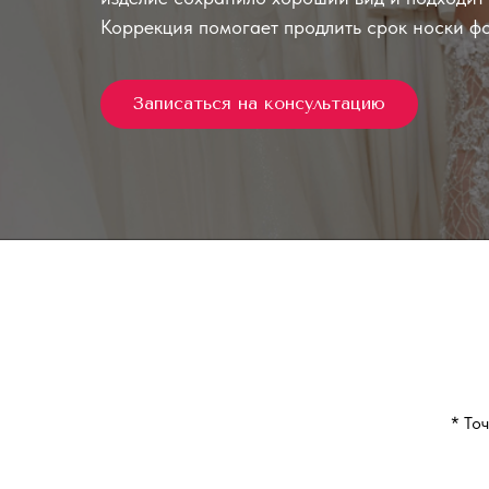
Коррекция помогает продлить срок носки ф
Записаться на консультацию
* То