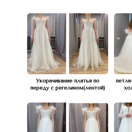
Укорачивание платья по
петля
переду с регелином(лентой)
хо