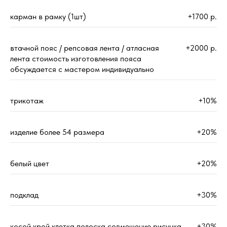
карман в рамку (1шт)
+1700 р.
втачной пояс / репсовая лента / атласная
+2000 р.
лента стоимость изготовления пояса
обсуждается с мастером индивидуально
трикотаж
+10%
изделие более 54 размера
+20%
белый цвет
+20%
подклад
+30%
косой крой клетка полоска совмещение рисунка
+30%