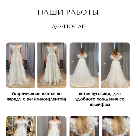
НАШИ РАБОТЫ
ДО/ПОСЛЕ
Адрес:
КУТУЗОВСКИЙ ПРОСПЕКТ Д.45
(рядом с подъездом 12)
Укорачивание платья по
петля-пуговица, для
Часы работы:
переду с регелином(лентой)
удобного хождения со
шлейфом
С 10 ДО 21, БЕЗ ВЫХОДНЫХ
Телефон:
+7(977) 748 45 45