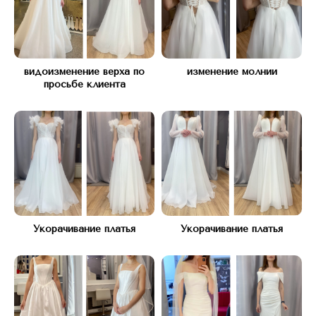
*Instagram запрещен в РФ (Meta*
признана экстремистской организацией)
видоизменение верха по
изменение молнии
просьбе клиента
Оставьте заявку и мы вам перезвоним
для бесплатной консультации
Укорачивание платья
Укорачивание платья
+7
Я согласен с
Политикой конфиденциальности
Оставить заявку