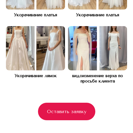
(рядом с подъездом 12)
Укорачивание платья
Укорачивание платья
Часы работы:
С 10 ДО 21, БЕЗ ВЫХОДНЫХ
Телефон:
+7(977) 748 45 45
Укорачивание лямок
видоизменение верха по
*Instagram запрещен в РФ (Meta*
просьбе клиента
признана экстремистской организацией)
Оставить заявку
Оставьте заявку и мы вам перезвоним
для бесплатной консультации