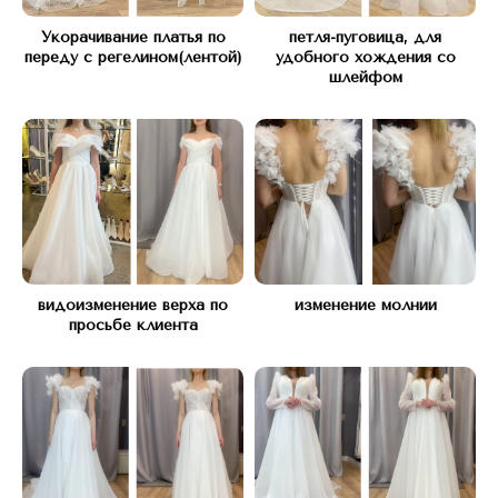
КОНТАКТЫ
Укорачивание платья по
петля-пуговица, для
переду с регелином(лентой)
удобного хождения со
шлейфом
Свяжитесь с нами любым
удобным способом
видоизменение верха по
изменение молнии
просьбе клиента
Адрес:
КУТУЗОВСКИЙ ПРОСПЕКТ Д.45