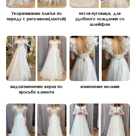
Укорачивание платья по
петля-пуговица, для
переду с регелином(лентой)
удобного хождения со
шлейфом
*Instagram запрещен в РФ (Meta*
признана экстремистской организацией)
Оставьте заявку и мы вам перезвоним
для бесплатной консультации
видоизменение верха по
изменение молнии
просьбе клиента
+7
Я согласен с
Политикой конфиденциальности
Оставить заявку