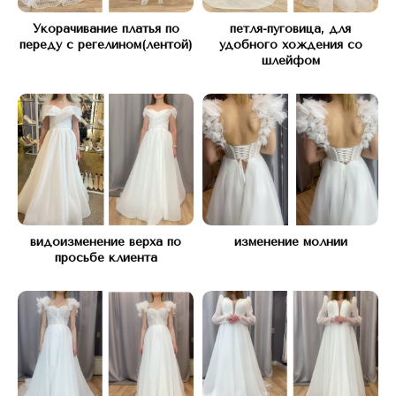
С 10 ДО 21, БЕЗ ВЫХОДНЫХ
Укорачивание платья по
петля-пуговица, для
переду с регелином(лентой)
удобного хождения со
шлейфом
Телефон:
+7(977) 748 45 45
*Instagram запрещен в РФ (Meta*
признана экстремистской организацией)
видоизменение верха по
изменение молнии
просьбе клиента
Оставьте заявку и мы вам перезвоним
для бесплатной консультации