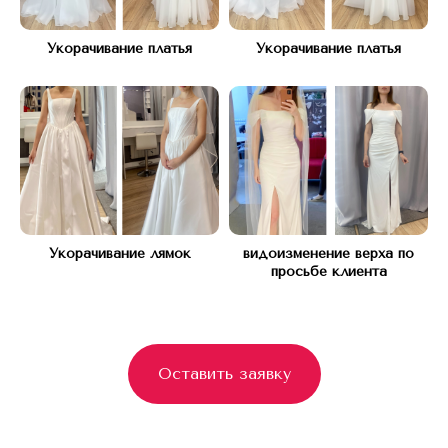
+7
Укорачивание платья
Укорачивание платья
Я согласен с
Политикой конфиденциальности
Оставить заявку
Укорачивание лямок
видоизменение верха по
просьбе клиента
Оставить заявку