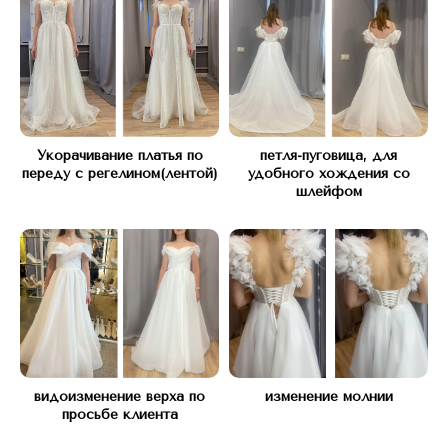
Укорачивание платья по
петля-пуговица, для
переду с регелином(лентой)
удобного хождения со
шлейфом
КОНТАКТЫ
Свяжитесь с нами любым
удобным способом
видоизменение верха по
изменение молнии
просьбе клиента