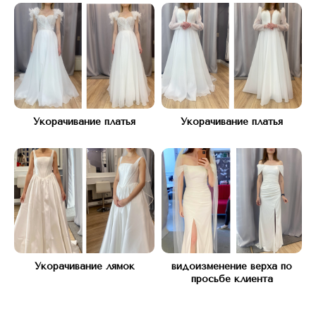
Укорачивание платья
Укорачивание платья
Адрес:
КУТУЗОВСКИЙ ПРОСПЕКТ Д.45
(рядом с подъездом 12)
Часы работы:
С 10 ДО 21, БЕЗ ВЫХОДНЫХ
Телефон:
Укорачивание лямок
видоизменение верха по
+7(977) 748 45 45
просьбе клиента