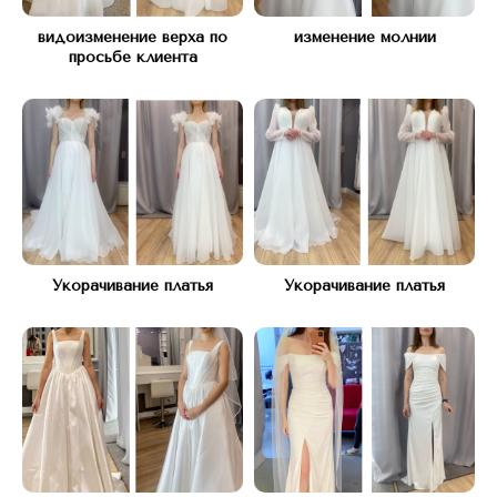
видоизменение верха по
изменение молнии
просьбе клиента
Адрес:
Укорачивание платья
Укорачивание платья
КУТУЗОВСКИЙ ПРОСПЕКТ Д.45
(рядом с подъездом 12)
Часы работы:
С 10 ДО 21, БЕЗ ВЫХОДНЫХ
Телефон:
+7(977) 748 45 45