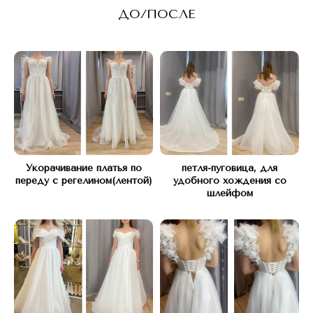
ДО/ПОСЛЕ
Укорачивание платья по
петля-пуговица, для
переду с регелином(лентой)
удобного хождения со
шлейфом
КОНТАКТЫ
Свяжитесь с нами любым
удобным способом