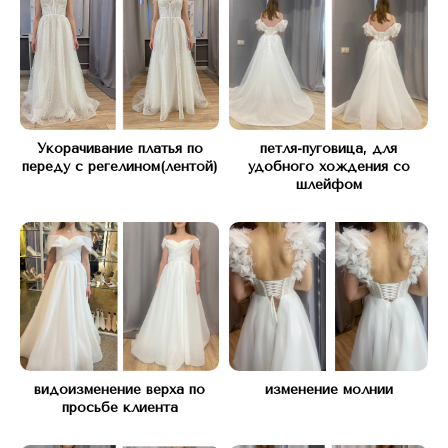
Укорачивание платья по
петля-пуговица, для
переду с регелином(лентой)
удобного хождения со
шлейфом
КОНТАКТЫ
Свяжитесь с нами любым
удобным способом
видоизменение верха по
изменение молнии
просьбе клиента