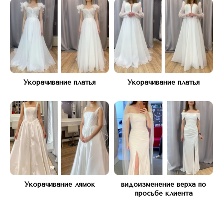
Укорачивание платья
Укорачивание платья
Адрес:
КУТУЗОВСКИЙ ПРОСПЕКТ Д.45
(рядом с подъездом 12)
Часы работы:
С 10 ДО 21, БЕЗ ВЫХОДНЫХ
Телефон:
Укорачивание лямок
видоизменение верха по
+7(977) 748 45 45
просьбе клиента