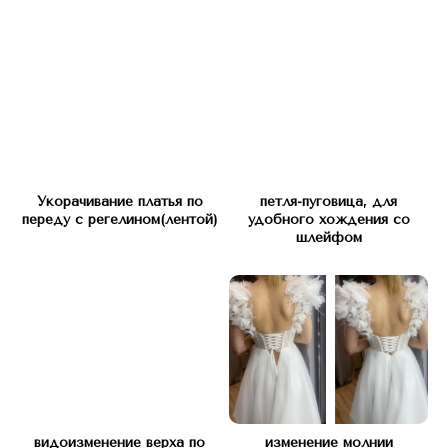
КОНТАКТЫ
Укорачивание платья по
петля-пуговица, для
переду с регелином(лентой)
удобного хождения со
Свяжитесь с нами любым
шлейфом
удобным способом
видоизменение верха по
изменение молнии