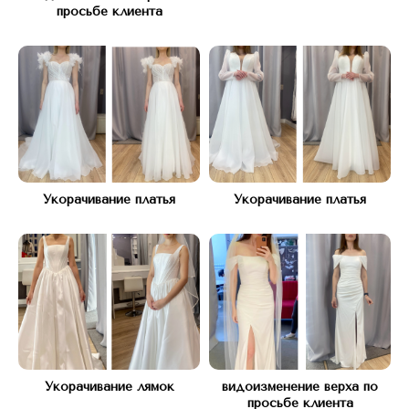
просьбе клиента
Адрес:
КУТУЗОВСКИЙ ПРОСПЕКТ Д.45
(рядом с подъездом 12)
Часы работы:
С 10 ДО 21, БЕЗ ВЫХОДНЫХ
Укорачивание платья
Укорачивание платья
Телефон:
+7(977) 748 45 45
*Instagram запрещен в РФ (Meta*
признана экстремистской организацией)
Укорачивание лямок
видоизменение верха по
просьбе клиента