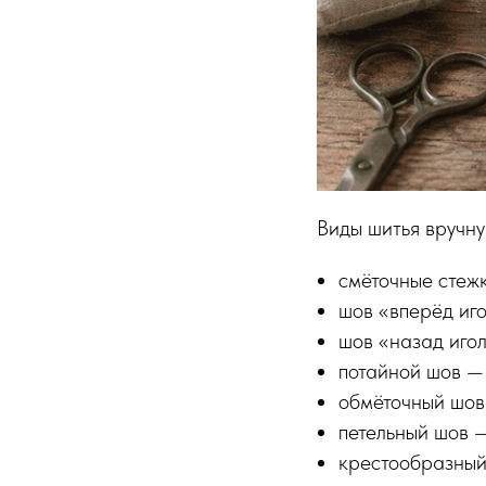
Виды шитья вручн
смёточные стеж
шов «вперёд иго
шов «назад иго
потайной шов — 
обмёточный шов
петельный шов —
крестообразный