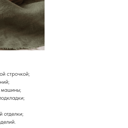
ой строчкой;
ний;
й машины;
подкладки;
й отделки;
зделий.