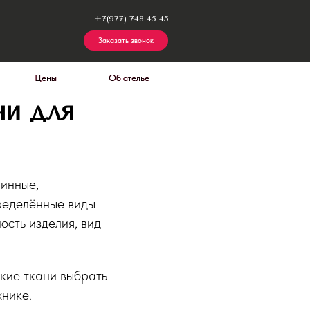
+7(977) 748 45 45
Заказать звонок
Об ателье
Об ателье
ни для
шинные,
пределённые виды
ость изделия, вид
акие ткани выбрать
хнике.