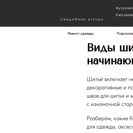
Кутузовский прос
Ежедневно с 10:0
Свадебное ателье
Ремонт одежды
Ремонт одежды
Подгонка
Подгонка
Виды ши
начинаю
Шитьё включает не
декоративные и ло
швов для шитья и 
с изнаночной стор
Разберём, какие б
для одежды, аксес