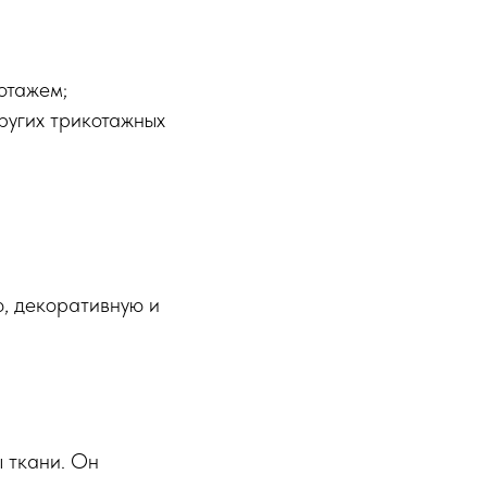
отажем;
других трикотажных
ю, декоративную и
 ткани. Он