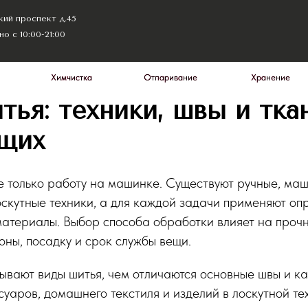
пект д.45
0-21:00
Химчистка
Химчистка
Отпаривание
Отпаривание
Хранение
Хранение
Цены
Цены
тья: техники, швы и тка
щих
 только работу на машинке. Существуют ручные, ма
скутные техники, а для каждой задачи применяют о
материалы. Выбор способа обработки влияет на прочн
оны, посадку и срок службы вещи.
ывают виды шитья, чем отличаются основные швы и к
суаров, домашнего текстиля и изделий в лоскутной те