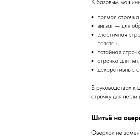
К базовым машинн
прямая строчка 
зигзаг — для об
эластичная стро
полотен;
потайная строчк
строчка для пет
декоративные с
В руководствах к 
строчку для петли
Шитьё на овер
Оверлок не замен