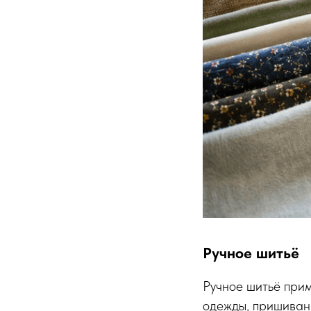
Ручное шитьё
Ручное шитьё прим
одежды, пришивани