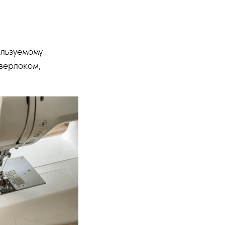
ользуемому
верлоком,